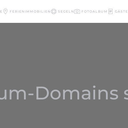
E
FERIENIMMOBILIEN
SEGELN
FOTOALBUM
GÄST
ium-Domains 