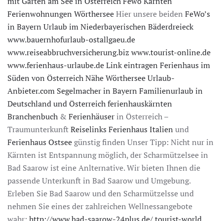
mit Garten am See in Österreich
Fewo Kärnten
Ferienwohnungen Wörthersee
Hier unsere beiden
FeWo’s
in Bayern
Urlaub im Niederbayerischen Bäderdreieck
www.bauernhofurlaub-ostallgaeu.de
www.reiseabbruchversicherung.biz
www.tourist-online.de
www.ferienhaus-urlaube.de
Link eintragen
Ferienhaus im
Süden von Österreich Nähe Wörthersee
Urlaub-
Anbieter.com
Segelmacher in Bayern
Familienurlaub in
Deutschland und Österreich
ferienhauskärnten
Branchenbuch
&
Ferienhäuser
in Österreich –
Traumunterkunft
Reiselinks
Ferienhaus Italien
und
Ferienhaus Ostsee
günstig finden Unser Tipp: Nicht nur in
Kärnten ist Entspannung möglich, der Scharmützelsee in
Bad Saarow ist eine Anlternative. Wir bieten Ihnen die
passende Unterkunft in Bad Saarow und Umgebung.
Erleben Sie Bad Saarow und den Scharmützelsse und
nehmen Sie eines der zahlreichen Wellnessangebote
wahr:
http://www.bad-saarow-24plus.de/
tourist-world