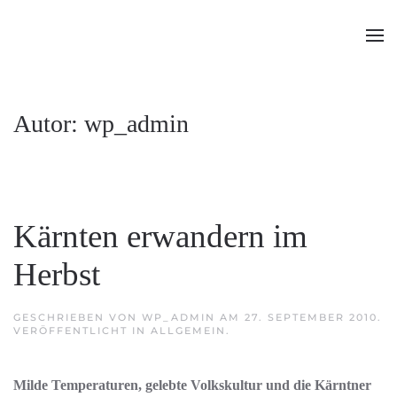
Zum Hauptinhalt springen
Autor:
wp_admin
Kärnten erwandern im
Herbst
GESCHRIEBEN VON
WP_ADMIN
AM
27. SEPTEMBER 2010
.
VERÖFFENTLICHT IN
ALLGEMEIN
.
Milde Temperaturen, gelebte Volkskultur und die Kärntner