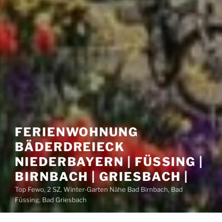
FERIENWOHNUNG
BÄDERDREIECK
NIEDERBAYERN | FÜSSING |
BIRNBACH | GRIESBACH |
Top Fewo, 2 SZ, Winter-Garten Nähe Bad Birnbach, Bad
Füssing, Bad Griesbach