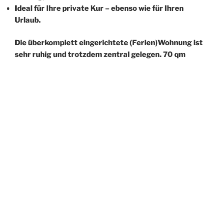
Ideal für Ihre private Kur – ebenso wie für Ihren
Urlaub.
Die überkomplett eingerichtete (Ferien)Wohnung ist
sehr ruhig und trotzdem zentral gelegen. 70 qm
Wohnfläche teilen sich auf in ein Wohn-Esszimmer
mit anschliessendem Wintergarten, ein
Schlafzimmer mit Doppelbett, ein Schlafzimmer mit
zwei Betten, ein Badezimmer und eine separate
Küche. Die überdachte Terrasse lädt im Sommer ein
zum Grillen, im Garten auf Relaxliegen lässt es sich
herrlich in aller Ruhe entspannen. Auch ein
Tiefgaragenstellplatz steht Ihnen zur Verfügung,
ebenso wie ein oberirdischer Stellplatz.
Zu Fuß erreich Sie bequem einen Bäcker, aber auch
zum Supermarkt im Ort haben Sie nicht weit. In knapp
10 Minuten Gehzeit können Sie in der bekannten
Gastsstätte des Ortes die original Bayerische Küche