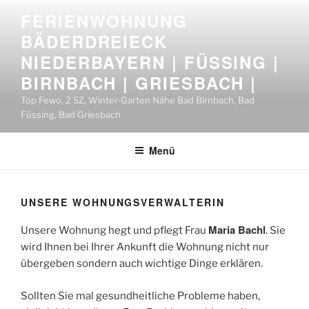
Zum
FERIENWOHNUNG
Inhalt
BÄDERDREIECK
springen
NIEDERBAYERN | FÜSSING |
BIRNBACH | GRIESBACH |
Top Fewo, 2 SZ, Winter-Garten Nähe Bad Birnbach, Bad
Füssing, Bad Griesbach
Menü
UNSERE WOHNUNGSVERWALTERIN
Maria Bachl
Unsere Wohnung hegt und pflegt Frau
. Sie
wird Ihnen bei Ihrer Ankunft die Wohnung nicht nur
übergeben sondern auch wichtige Dinge erklären.
Sollten Sie mal gesundheitliche Probleme haben,