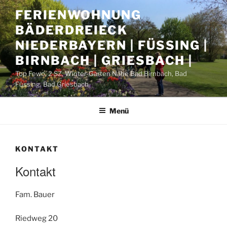
Zum
FERIENWOHNUNG
Inhalt
BÄDERDREIECK
springen
NIEDERBAYERN | FÜSSING |
BIRNBACH | GRIESBACH |
Top Fewo, 2 SZ, Winter-Garten Nähe Bad Birnbach, Bad
Füssing, Bad Griesbach
Menü
KONTAKT
Kontakt
Fam. Bauer
Riedweg 20