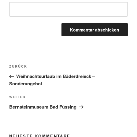
Beitragsnavigation
Vorheriger
ZURÜCK
Beitrag
Weihnachtsurlaub im Bäderdreieck –
Sonderangebot
Nächster
WEITER
Beitrag
Bernsteinmuseum Bad Füssing
NEUESTE KOMMENTARE