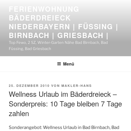
Zum
FERIENWOHNUNG
Inhalt
BÄDERDREIECK
springen
NIEDERBAYERN | FÜSSING |
BIRNBACH | GRIESBACH |
Top Fewo, 2 SZ, Winter-Garten Nähe Bad Birnbach, Bad
Füssing, Bad Griesbach
Menü
VERÖFFENTLICHT
25. DEZEMBER 2010
VON
MAKLER-HANS
AM
Wellness Urlaub im Bäderdreieck –
Sonderpreis: 10 Tage bleiben 7 Tage
zahlen
Sonderangebot: Wellness Urlaub in Bad Birnbach, Bad