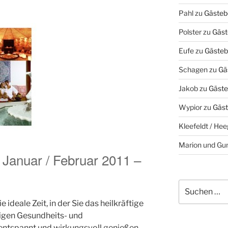
Pahl
zu
Gästeb
Polster
zu
Gäst
Eufe
zu
Gästeb
Schagen
zu
Gä
Jakob
zu
Gäste
Wypior
zu
Gäs
Kleefeldt / Hee
Marion und Gun
 Januar / Februar 2011 –
Suchen
nach:
 ideale Zeit, in der Sie das heilkräftige
tigen Gesundheits- und
ntspannt und wirkungsvoll genießen