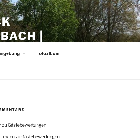
CK
BACH |
mgebung
Fotoalbum
MMENTARE
n
zu
Gästebewertungen
ratmann
zu
Gästebewertungen