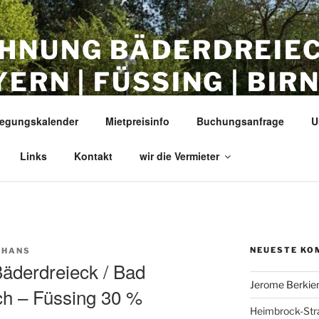
HNUNG BÄDERDREIE
ERN | FÜSSING | BIRN
 |
egungskalender
Mietpreisinfo
Buchungsanfrage
U
 Nähe Bad Birnbach, Bad Füssing, Bad Griesbach
Links
Kontakt
wir die Vermieter
NEUESTE KO
-HANS
äderdreieck / Bad
Jerome Berkie
ch – Füssing 30 %
Heimbrock-St