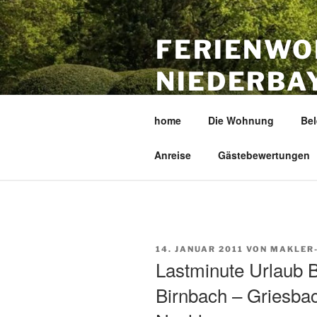
Zum
Inhalt
FERIENWO
springen
NIEDERBAY
GRIESBACH
home
Die Wohnung
Bel
Top Fewo, 2 SZ, Winter-Garten
Anreise
Gästebewertungen
VERÖFFENTLICHT
14. JANUAR 2011
VON
MAKLER
AM
Lastminute Urlaub B
Birnbach – Griesba