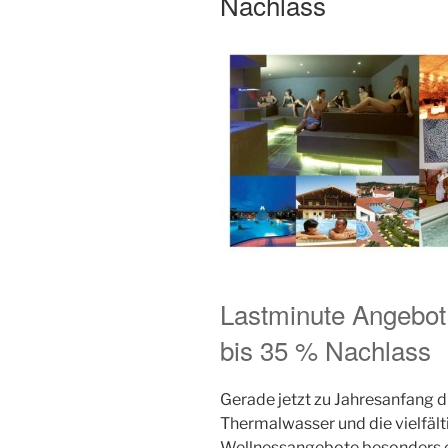
Nachlass
Lastminute Angebot
bis 35 % Nachlass
Gerade jetzt zu Jahresanfang die
Thermalwasser und die vielfäl
Wellnessangebote besonders e