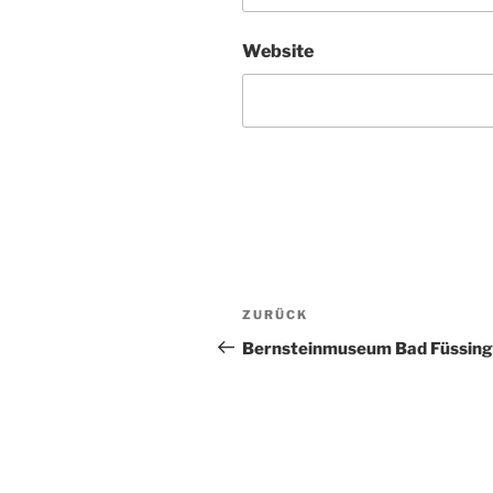
Website
Beitragsnavigation
Vorheriger
ZURÜCK
Beitrag
Bernsteinmuseum Bad Füssing