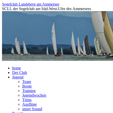
Segelclub Landsberg am Ammersee
SCLL der Segelclub am Süd-West-Ufer des Ammersees
Skip
home
to
Der Club
content
Jugend
Team
Boote
Training
Jugendwochen
Törns
Ausflüge
unser Sound