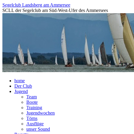
Segelclub Landsberg am Ammersee
SCLL der Segelclub am Süd-West-Ufer des Ammersees
Skip
home
to
Der Club
content
Jugend
Team
Boote
Training
Jugendwochen
Törns
Ausflüge
unser Sound