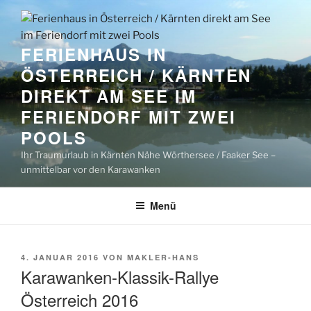
Zum
Inhalt
springen
FERIENHAUS IN
ÖSTERREICH / KÄRNTEN
DIREKT AM SEE IM
FERIENDORF MIT ZWEI
POOLS
Ihr Traumurlaub in Kärnten Nähe Wörthersee / Faaker See –
unmittelbar vor den Karawanken
Menü
VERÖFFENTLICHT
4. JANUAR 2016
VON
MAKLER-HANS
AM
Karawanken-Klassik-Rallye
Österreich 2016