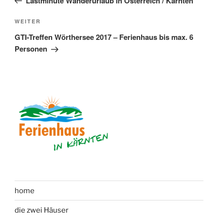
Lastminute Wanderurlaub in Österreich / Kärnten
Nächster
WEITER
Beitrag
GTI-Treffen Wörthersee 2017 – Ferienhaus bis max. 6
Personen
home
die zwei Häuser