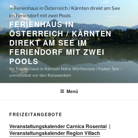
Zum
Inhalt
springen
FERIENHAUS IN
ÖSTERREICH / KÄRNTEN
DIREKT AM SEE IM
FERIENDORF MIT ZWEI
POOLS
Ihr Traumurlaub in Kärnten Nähe Wörthersee / Faaker See –
unmittelbar vor den Karawanken
Menü
FREIZEITANGEBOTE
Veranstaltungskalender Carnica Rosental
|
Veranstaltungskalender Region Villach