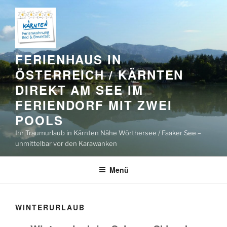
Zum
Inhalt
springen
FERIENHAUS IN
ÖSTERREICH / KÄRNTEN
DIREKT AM SEE IM
FERIENDORF MIT ZWEI
POOLS
Ihr Traumurlaub in Kärnten Nähe Wörthersee / Faaker See –
unmittelbar vor den Karawanken
Menü
WINTERURLAUB