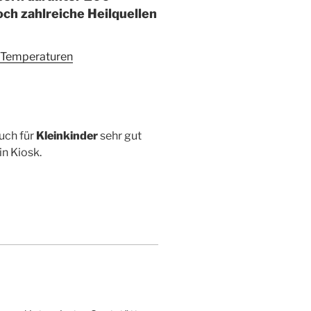
h zahlreiche Heilquellen
n Temperaturen
uch für
Kleinkinder
sehr gut
in Kiosk.