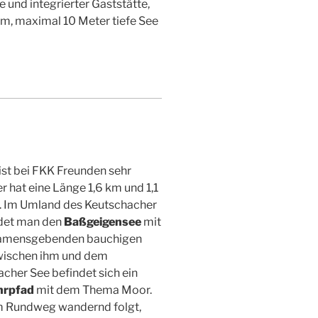
 und integrierter Gaststätte,
6 m, maximal 10 Meter tiefe See
ist bei FKK Freunden sehr
 er hat eine Länge 1,6 km und 1,1
t. Im Umland des Keutschacher
ndet man den
Baßgeigensee
mit
namensgebenden bauchigen
wischen ihm und dem
cher See befindet sich ein
hrpfad
mit dem Thema Moor.
 Rundweg wandernd folgt,