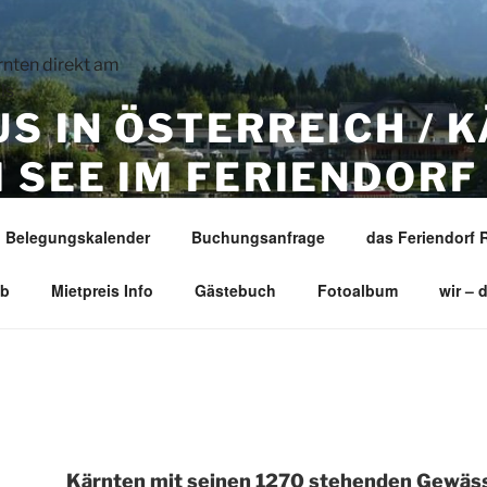
S IN ÖSTERREICH / 
 SEE IM FERIENDORF
Belegungskalender
Buchungsanfrage
das Feriendorf 
he Wörthersee / Faaker See – unmittelbar vor den Karawanke
ub
Mietpreis Info
Gästebuch
Fotoalbum
wir – 
Kärnten mit seinen 1270 stehenden Gewäs