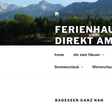
Zum
Inhalt
springen
FERIENHAU
DIREKT AM
POOLS
home
die zwei Häuser
Ihr Traumurlaub in Kärnten Nä
Sommerurlaub
Winterurla
BADESEEN GANZ NAH