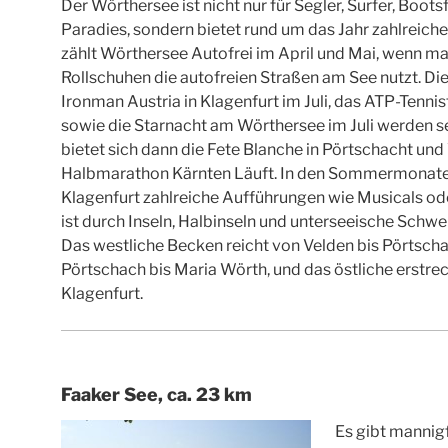
Der Wörthersee ist nicht nur für Segler, Surfer, Boo
Paradies, sondern bietet rund um das Jahr zahlreich
zählt Wörthersee Autofrei im April und Mai, wenn m
Rollschuhen die autofreien Straßen am See nutzt. Die
Ironman Austria in Klagenfurt im Juli, das ATP-Tennis
sowie die Starnacht am Wörthersee im Juli werden s
bietet sich dann die Fete Blanche in Pörtschacht und
Halbmarathon Kärnten Läuft. In den Sommermonate
Klagenfurt zahlreiche Aufführungen wie Musicals od
ist durch Inseln, Halbinseln und unterseeische Schwel
Das westliche Becken reicht von Velden bis Pörtscha
Pörtschach bis Maria Wörth, und das östliche erstre
Klagenfurt.
Faaker See, ca. 23 km
Es gibt mannig