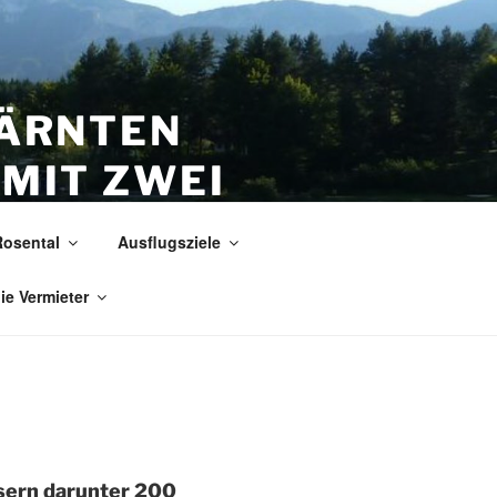
KÄRNTEN
 MIT ZWEI
Rosental
Ausflugsziele
n
die Vermieter
sern darunter 200