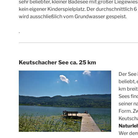
sehr beliebter, kleiner Badesee mit großer Liegewiese
kein eigener Kinderspielplatz. Der durchschnittlich 
wird ausschließlich vom Grundwasser gespeist.
.
Keutschacher See ca. 25 km
Der See 
beliebt,
km brei
Sees fi
seiner 
Form. Z
Keutscha
Naturle
Wer dem