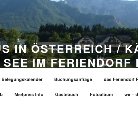
S IN ÖSTERREICH / 
 SEE IM FERIENDORF 
Belegungskalender
Buchungsanfrage
das Feriendorf 
he Wörthersee / Faaker See – unmittelbar vor den Karawanke
ub
Mietpreis Info
Gästebuch
Fotoalbum
wir – 