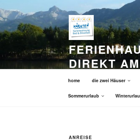
Zum
Inhalt
springen
FERIENHAU
DIREKT AM
POOLS
home
die zwei Häuser
Ihr Traumurlaub in Kärnten Nä
Sommerurlaub
Winterurla
ANREISE