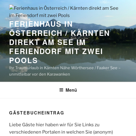
Zum
Inhalt
springen
FERIENHAUS IN
ÖSTERREICH / KÄRNTEN
DIREKT AM SEE IM
FERIENDORF MIT ZWEI
POOLS
Ihr Traumurlaub in Kärnten Nähe Wörthersee / Faaker See –
unmittelbar vor den Karawanken
Menü
GÄSTEBUCHEINTRAG
Liebe Gäste hier haben wir für Sie Links zu
verschiedenen Portalen in welchen Sie (anonym)