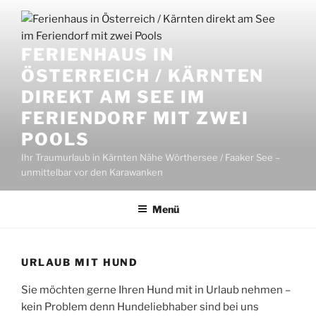
Zum
Inhalt
springen
FERIENHAUS IN
ÖSTERREICH / KÄRNTEN
DIREKT AM SEE IM
FERIENDORF MIT ZWEI
POOLS
Ihr Traumurlaub in Kärnten Nähe Wörthersee / Faaker See –
unmittelbar vor den Karawanken
Menü
URLAUB MIT HUND
Sie möchten gerne Ihren Hund mit in Urlaub nehmen –
kein Problem denn Hundeliebhaber sind bei uns