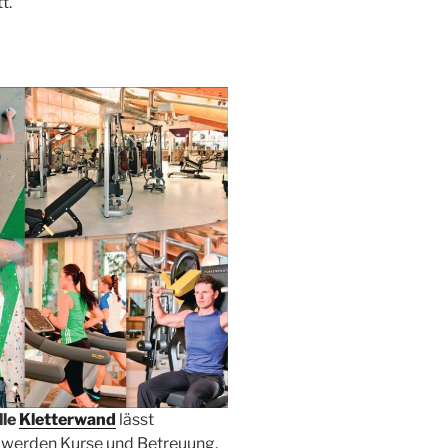
t.
lle
Kletterwand
lässt
 werden Kurse und Betreuung,