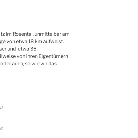
ritz im Rosental, unmittelbar am
nge von etwa 18 km aufweist.
user und etwa 35
eilweise von ihren Eigentümern
 oder auch, so wie wir das
ld
ld