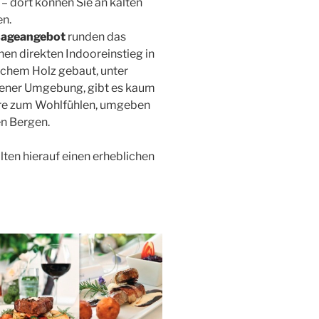
– dort können Sie an kalten
en.
sageangebot
runden das
nen direkten Indooreinstieg in
chem Holz gebaut, unter
ssener Umgebung, gibt es kaum
äre zum Wohlfühlen, umgeben
n Bergen.
lten hierauf einen erheblichen