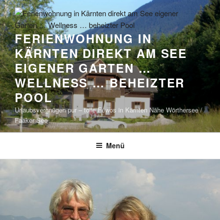
Zum
Inhalt
springen
FERIENWOHNUNG IN
KÄRNTEN DIREKT AM SEE
EIGENER GARTEN …
WELLNESS … BEHEIZTER
POOL
Urlaubsvergnügen pur – tolle Fewos in Kärnten Nähe Wörthersee /
Faaker See
Menü