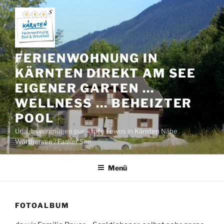
Zum
Inhalt
springen
FERIENWOHNUNG IN
KÄRNTEN DIREKT AM SEE
EIGENER GARTEN …
WELLNESS … BEHEIZTER
POOL
Urlaubsvergnügen pur – tolle Fewos in Kärnten Nähe
Wörthersee / Faaker See
Menü
FOTOALBUM