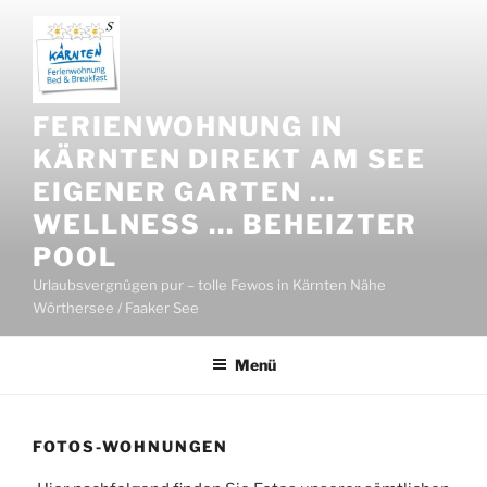
Zum
Inhalt
springen
FERIENWOHNUNG IN
KÄRNTEN DIREKT AM SEE
EIGENER GARTEN …
WELLNESS … BEHEIZTER
POOL
Urlaubsvergnügen pur – tolle Fewos in Kärnten Nähe
Wörthersee / Faaker See
Menü
FOTOS-WOHNUNGEN