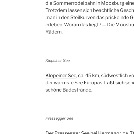
die Sommerrodelbahn in Moosburg eine d
Trotzdem lassen sich beachtliche Gesch
man in den Steilkurven das prickelnde 
erleben. Woran das liegt? — Die Moosbur
Rädern.
Klopeiner See
Klopeiner See
, ca. 45 km, südwestlich v
der wärmste See Europas. Läßt sich s
schöne Badestrände.
Pressegger See
Der Pressegger See bei Hermagor, ca. 70 