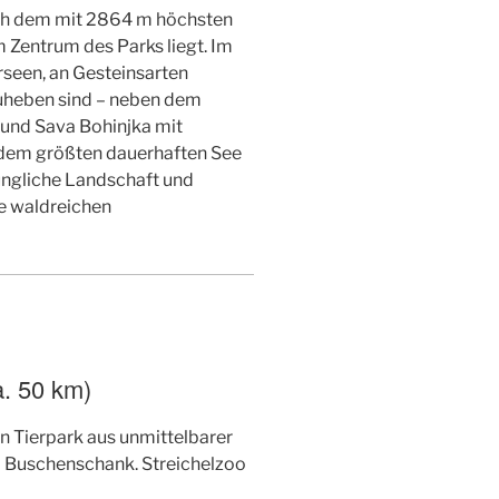
ch dem mit 2864 m höchsten
m Zentrum des Parks liegt. Im
rseen, an Gesteinsarten
zuheben sind – neben dem
 und Sava Bohinjka mit
 dem größten dauerhaften See
üngliche Landschaft und
e waldreichen
. 50 km)
en Tierpark aus unmittelbarer
d Buschenschank. Streichelzoo