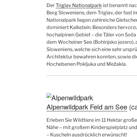
Der
Triglav Nationalpark
ist benannt na
Berg Sloweniens, dem Triglav, der fast i
Nationalpark liegen zahlreiche Gletsche
dominiert Kalkstein. Besonders hervor
hochalpinen Gebiet – die Täler von Soča
dem Wocheiner See (Bohinjsko jezero),
Sloweniens, welche sich eine sehr urspr
Architektur bewahren konnten, sowie di
Hochebenen Pokljuka und Mežakla.
Alpenwildpark Feld am See
(ca
Erleben Sie Wildtiere im 11 Hektar groß
Nähe – mit großem Kinderspielplatz un
– Kuscheln ausdrücklich erwünscht!