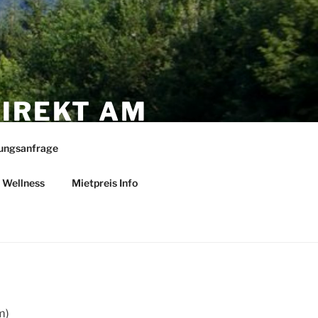
IREKT AM
ESS …
ungsanfrage
Wellness
Mietpreis Info
m)