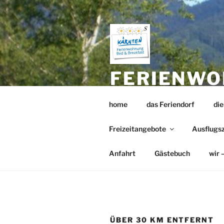
Zum
Inhalt
springen
FERIENWO
SEE EIGE
home
das Feriendorf
di
BEHEIZTE
Freizeitangebote
Ausflugsz
Urlaubsvergnügen pur – tolle 
Anfahrt
Gästebuch
wir 
ÜBER 30 KM ENTFERNT