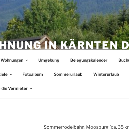
HNUNG IN KÄRNTEN D
NER GARTEN … WELLN
e Wohnungen
Umgebung
Belegungskalender
Buch
R POOL
iele
Fotoalbum
Sommerurlaub
Winterurlaub
Fewos in Kärnten Nähe Wörthersee / Faaker See
– die Vermieter
Sommerrodelbahn
, Moosburg (ca. 35 k