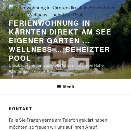
Zum
Inhalt
springen
FERIENWOHNUNG IN
KÄRNTEN DIREKT AM SEE
EIGENER GARTEN …
WELLNESS … BEHEIZTER
POOL
Urlaubsvergnügen pur – tolle Fewos in Kärnten Nähe
Wörthersee / Faaker See
Menü
KONTAKT
Falls Sie Fragen gerne am Telefon geklärt haben
möchten, so freuen wir uns auf Ihren Anruf.