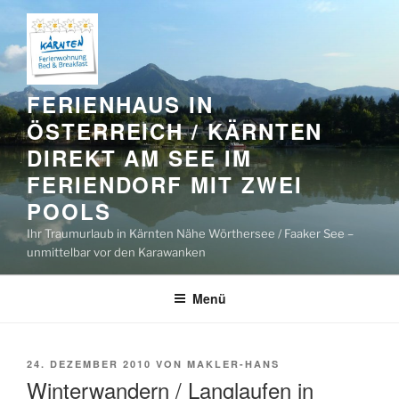
Zum
Inhalt
springen
FERIENHAUS IN
ÖSTERREICH / KÄRNTEN
DIREKT AM SEE IM
FERIENDORF MIT ZWEI
POOLS
Ihr Traumurlaub in Kärnten Nähe Wörthersee / Faaker See –
unmittelbar vor den Karawanken
Menü
VERÖFFENTLICHT
24. DEZEMBER 2010
VON
MAKLER-HANS
AM
Winterwandern / Langlaufen in