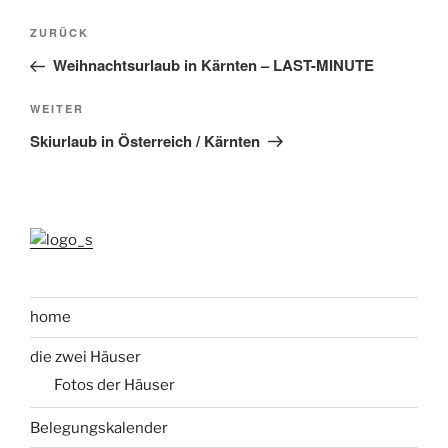
Beitragsnavigation
Vorheriger
ZURÜCK
Beitrag
Weihnachtsurlaub in Kärnten – LAST-MINUTE
Nächster
WEITER
Beitrag
Skiurlaub in Österreich / Kärnten
home
die zwei Häuser
Fotos der Häuser
Belegungskalender