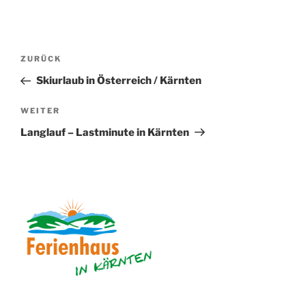
Beitragsnavigation
Vorheriger
ZURÜCK
Beitrag
Skiurlaub in Österreich / Kärnten
Nächster
WEITER
Beitrag
Langlauf – Lastminute in Kärnten