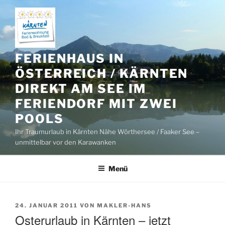
Zum
Inhalt
springen
FERIENHAUS IN
ÖSTERREICH / KÄRNTEN
DIREKT AM SEE IM
FERIENDORF MIT ZWEI
POOLS
Ihr Traumurlaub in Kärnten Nähe Wörthersee / Faaker See –
unmittelbar vor den Karawanken
Menü
VERÖFFENTLICHT
24. JANUAR 2011
VON
MAKLER-HANS
AM
Osterurlaub in Kärnten – jetzt