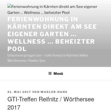
Zum
Inhalt
springen
FERIENWOHNUNG IN
KÄRNTEN DIREKT AM SEE
EIGENER GARTEN …
WELLNESS … BEHEIZTER
POOL
Urlaubsvergnügen pur – tolle Fewos in Kärnten Nähe
Wörthersee / Faaker See
Menü
VERÖFFENTLICHT
21. MAI 2017
VON
MAKLER-HANS
AM
GTI-Treffen Reifnitz / Wörthersee
2017