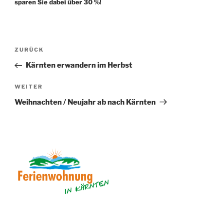
sparen Sie dabei über 30 %!
Beitragsnavigation
Vorheriger
ZURÜCK
Beitrag
Kärnten erwandern im Herbst
Nächster
WEITER
Beitrag
Weihnachten / Neujahr ab nach Kärnten