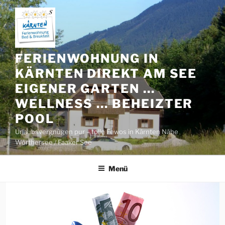
Zum
Inhalt
springen
FERIENWOHNUNG IN
KÄRNTEN DIREKT AM SEE
EIGENER GARTEN …
WELLNESS … BEHEIZTER
POOL
Urlaubsvergnügen pur – tolle Fewos in Kärnten Nähe
Wörthersee / Faaker See
Menü