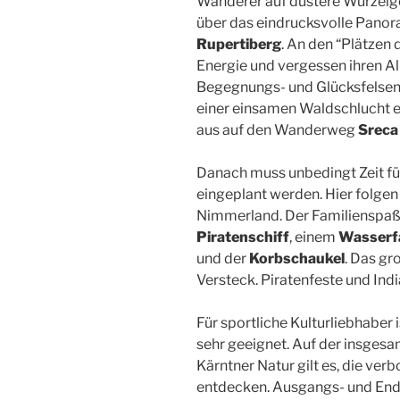
Wanderer auf düstere Wurzelge
über das eindrucksvolle Panora
Rupertiberg
. An den “Plätzen
Energie und vergessen ihren A
Begegnungs- und Glücksfelsen
einer einsamen Waldschlucht 
aus auf den Wanderweg
Sreca
Danach muss unbedingt Zeit fü
eingeplant werden. Hier folgen 
Nimmerland. Der Familienspaß 
Piratenschiff
, einem
Wasserfa
und der
Korbschaukel
. Das gr
Versteck. Piratenfeste und Ind
Für sportliche Kulturliebhaber 
sehr geeignet. Auf der insges
Kärntner Natur gilt es, die ve
entdecken. Ausgangs- und Endp