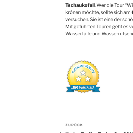
Tschaukofall
. Wer die Tour “W
krönen möchte, sollte sich am
versuchen. Sie ist eine der sch
Mit geführten Touren geht es v
Wasserfälle und Wasserrutsch
Beitragsnavigation
Vorheriger
ZURÜCK
Beitrag