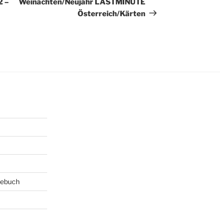
2 –
Weinachten/Neujahr LASTMINUTE
Österreich/Kärten
tebuch