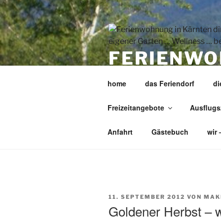
Zum
Inhalt
springen
FERIENWO
SEE EIGE
home
das Feriendorf
d
BEHEIZTE
Freizeitangebote
Ausflugs
Urlaubsvergnügen pur – tolle 
Anfahrt
Gästebuch
wir 
VERÖFFENTLICHT
11. SEPTEMBER 2012
VON
MAK
AM
Goldener Herbst – w