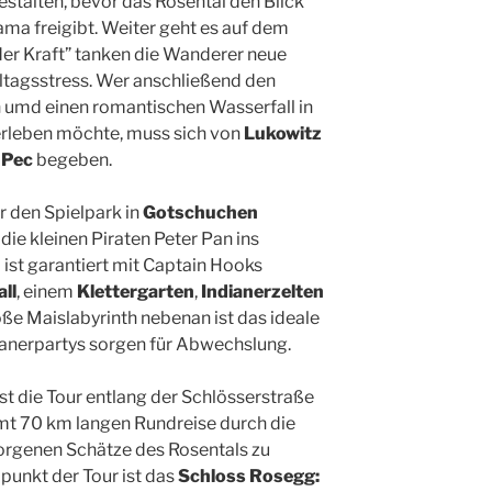
stalten, bevor das Rosental den Blick
ma freigibt. Weiter geht es auf dem
 der Kraft” tanken die Wanderer neue
lltagsstress. Wer anschließend den
 umd einen romantischen Wasserfall in
erleben möchte, muss sich von
Lukowitz
 Pec
begeben.
r den Spielpark in
Gotschuchen
die kleinen Piraten Peter Pan ins
ist garantiert mit Captain Hooks
ll
, einem
Klettergarten
,
Indianerzelten
oße Maislabyrinth nebenan ist das ideale
ianerpartys sorgen für Abwechslung.
ist die Tour entlang der Schlösserstraße
amt 70 km langen Rundreise durch die
rborgenen Schätze des Rosentals zu
unkt der Tour ist das
Schloss Rosegg: