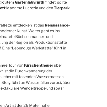
 größtem
Gartenlabyrinth
findet, sollte
ett
Madame Lucrezia und den
Tierpark
aße zu entdecken ist das
Renaissance-
moderner Kunst. Weiter geht es ins
heimatete Büchsenmacher- und
ung der Region als Produktionsstätte
 Eine “Lebendige Werkstätte” führt in
lange Tour von
Kirschentheuer
über
kt ist die Durchwanderung der
 Besucher mit tosenden Wassermassen
r Steig führt an Wasserfällen vorbei, über
spektakuläre Wendeltreppe und sogar
en Art ist der 26 Meter hohe