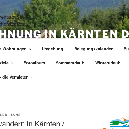
HNUNG IN KÄRNTEN D
NER GARTEN … WELLN
ie Wohnungen
Umgebung
Belegungskalender
Bu
R POOL
ziele
Fotoalbum
Sommerurlaub
Winterurlaub
Fewos in Kärnten Nähe Wörthersee / Faaker See
– die Vermieter
LER-HANS
andern in Kärnten /