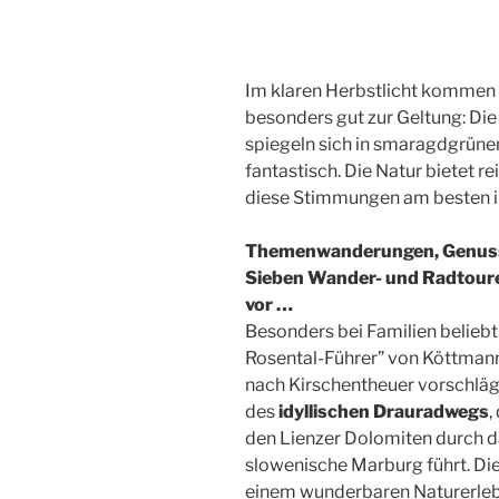
Im klaren Herbstlicht kommen 
besonders gut zur Geltung: Di
spiegeln sich in smaragdgrünen
fantastisch. Die Natur bietet r
diese Stimmungen am besten 
Themenwanderungen, Genuss
Sieben Wander- und Radtoure
vor …
Besonders bei Familien beliebt 
Rosental-Führer” von Köttman
nach Kirschentheuer vorschlägt.
des
idyllischen Drauradwegs
,
den Lienzer Dolomiten durch d
slowenische Marburg führt. Die
einem wunderbaren Naturerlebni