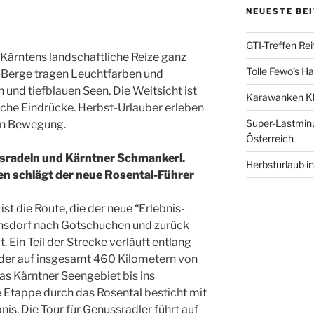
NEUESTE BE
GTI-Treffen Rei
Kärntens landschaftliche Reize ganz
Tolle Fewo’s H
e Berge tragen Leuchtfarben und
 und tiefblauen Seen. Die Weitsicht ist
Karawanken Kl
eiche Eindrücke. Herbst-Urlauber erleben
Super-Lastminu
in Bewegung.
Österreich
radeln und Kärntner Schmankerl
.
Herbsturlaub in
n schlägt der neue
Rosental-Führer
ist die Route, die der neue “Erlebnis-
nsdorf nach Gotschuchen und zurück
 Ein Teil der Strecke verläuft entlang
 der auf insgesamt 460 Kilometern von
as Kärntner Seengebiet bis ins
 Etappe durch das Rosental besticht mit
s. Die Tour für Genussradler führt auf