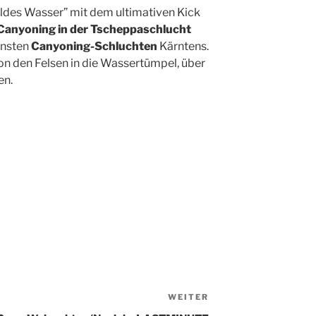
ildes Wasser” mit dem ultimativen Kick
Canyoning in der Tscheppaschlucht
önsten
Canyoning-Schluchten
Kärntens.
on den Felsen in die Wassertümpel, über
en.
WEITER
Nächster
Beitrag