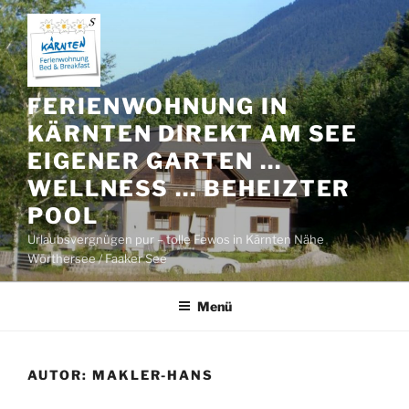
Zum
Inhalt
springen
FERIENWOHNUNG IN
KÄRNTEN DIREKT AM SEE
EIGENER GARTEN …
WELLNESS … BEHEIZTER
POOL
Urlaubsvergnügen pur – tolle Fewos in Kärnten Nähe
Wörthersee / Faaker See
Menü
AUTOR:
MAKLER-HANS