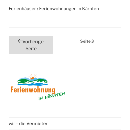
Ferienhäuser / Ferienwohnungen in Kärnten
Seitennummerierung
Seite
3
Vorherige
der
Seite
Beiträge
wir – die Vermieter